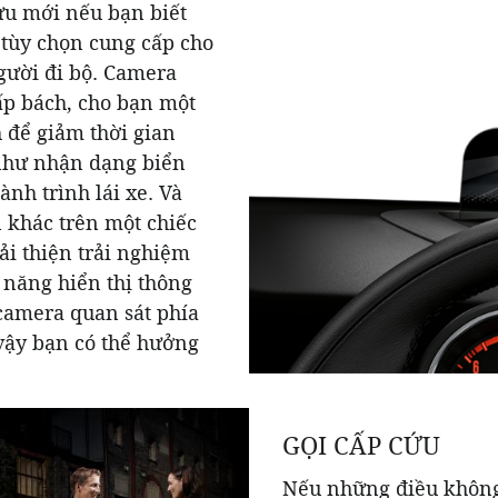
ưu mới nếu bạn biết
 tùy chọn cung cấp cho
gười đi bộ. Camera
ấp bách, cho bạn một
 để giảm thời gian
như nhận dạng biển
ành trình lái xe. Và
n khác trên một chiếc
ải thiện trải nghiệm
c năng hiển thị thông
 camera quan sát phía
 vậy bạn có thể hưởng
GỌI CẤP CỨU
Nếu những điều không 