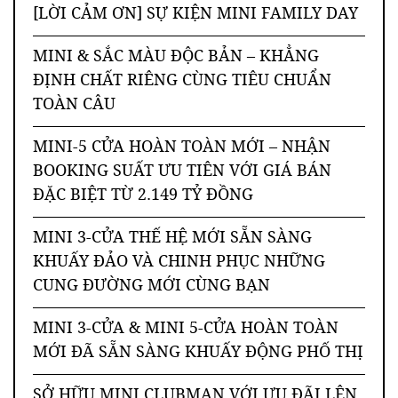
[LỜI CẢM ƠN] SỰ KIỆN MINI FAMILY DAY
MINI & SẮC MÀU ĐỘC BẢN – KHẲNG
ĐỊNH CHẤT RIÊNG CÙNG TIÊU CHUẨN
TOÀN CÂU
MINI-5 CỬA HOÀN TOÀN MỚI – NHẬN
BOOKING SUẤT ƯU TIÊN VỚI GIÁ BÁN
ĐẶC BIỆT TỪ 2.149 TỶ ĐỒNG
MINI 3-CỬA THẾ HỆ MỚI SẴN SÀNG
KHUẤY ĐẢO VÀ CHINH PHỤC NHỮNG
CUNG ĐƯỜNG MỚI CÙNG BẠN
MINI 3-CỬA & MINI 5-CỬA HOÀN TOÀN
MỚI ĐÃ SẴN SÀNG KHUẤY ĐỘNG PHỐ THỊ
SỞ HỮU MINI CLUBMAN VỚI ƯU ĐÃI LÊN