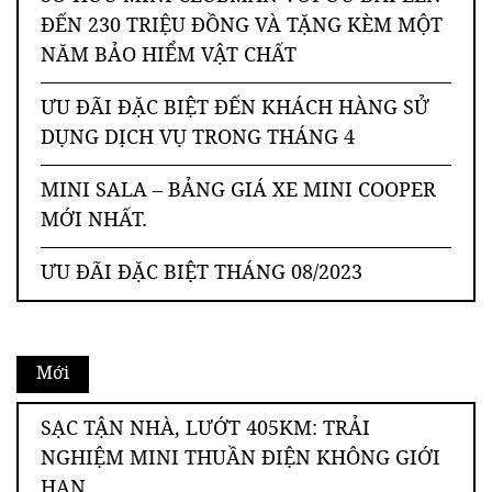
ĐẾN 230 TRIỆU ĐỒNG VÀ TẶNG KÈM MỘT
NĂM BẢO HIỂM VẬT CHẤT
ƯU ĐÃI ĐẶC BIỆT ĐẾN KHÁCH HÀNG SỬ
DỤNG DỊCH VỤ TRONG THÁNG 4
MINI SALA – BẢNG GIÁ XE MINI COOPER
MỚI NHẤT.
ƯU ĐÃI ĐẶC BIỆT THÁNG 08/2023
Mới
SẠC TẬN NHÀ, LƯỚT 405KM: TRẢI
NGHIỆM MINI THUẦN ĐIỆN KHÔNG GIỚI
HẠN