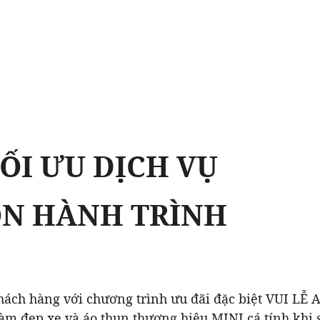
TỐI ƯU DỊCH VỤ
ỌN HÀNH TRÌNH
hách hàng với chương trình ưu đãi đặc biệt VUI 
m đẹp xe và áo thun thương hiệu MINI cá tính khi 