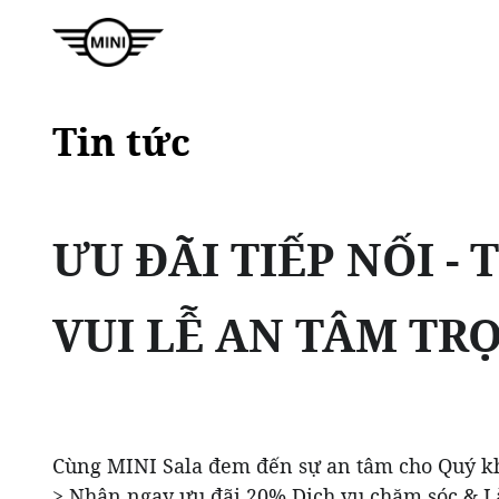
Tin tức
ƯU ĐÃI TIẾP NỐI - 
VUI LỄ AN TÂM TR
Cùng MINI Sala đem đến sự an tâm cho Quý k
> Nhận ngay ưu đãi 20% Dịch vụ chăm sóc & Là