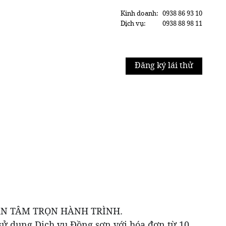
Kinh doanh:
0938 86 93 10
Dịch vụ:
0938 88 98 11
Đăng ký lái thử
LỄ AN TÂM TRỌN HÀNH TRÌNH.
sử dụng Dịch vụ Đồng sơn với hóa đơn từ 10